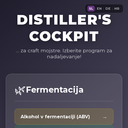
SL
|
EN
|
DE
|
HR
DISTILLER'S
COCKPIT
… za craft mojstre. Izberite program za
nadaljevanje!
🌿
Fermentacija
→
Alkohol v fermentaciji (ABV)