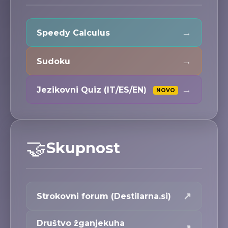
→
Speedy Calculus
→
Sudoku
→
Jezikovni Quiz (IT/ES/EN)
NOVO
🤝
Skupnost
↗
Strokovni forum (Destilarna.si)
Društvo žganjekuha