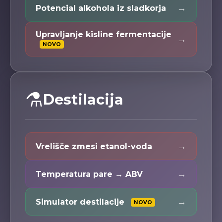
→
Potencial alkohola iz sladkorja
Upravljanje kisline fermentacije
→
NOVO
⚗️
Destilacija
→
Vrelišče zmesi etanol-voda
→
Temperatura pare → ABV
→
Simulator destilacije
NOVO