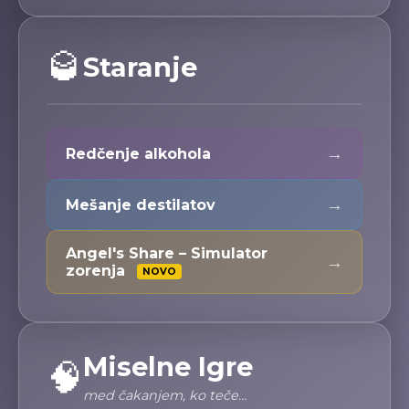
🥃
Staranje
→
Redčenje alkohola
→
Mešanje destilatov
Angel's Share – Simulator
→
zorenja
NOVO
Miselne Igre
🧠
med čakanjem, ko teče…